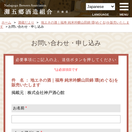
Nadagogo Brewers Association
LANGUAGE
MENU
ホーム
酒蔵だより
地エネの酒｜福寿 純米吟醸山田錦 環(めぐる)を販売いたしま
す
お問い合わせ・申し込み
お問い合わせ・申し込み
必要事項にご記入の上、送信ボタンを押してください
*は必須項目です
件 名 ： 地エネの酒｜福寿 純米吟醸山田錦 環(めぐる)を
販売いたします
掲載元 : 株式会社神戸酒心館
お名前
*