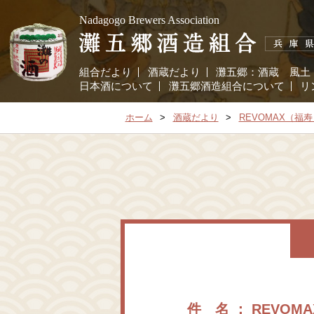
Nadagogo Brewers Association
組合だより
酒蔵だより
灘五郷：
酒蔵
風土
日本酒について
灘五郷酒造組合について
リ
ホーム
酒蔵だより
REVOMAX（
件 名 ： REVO