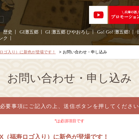
歴史
GI灘五郷
GI 灘五郷 ひやおろし
Go! Go! 灘五郷!
ンク
福寿ロゴ入り）に新色が登場です！
お問い合わせ・申し込み
お問い合わせ・申し込み
必要事項にご記入の上、送信ボタンを押してくださ
*は必須項目です
MAX（福寿ロゴ入り）に新色が登場です！