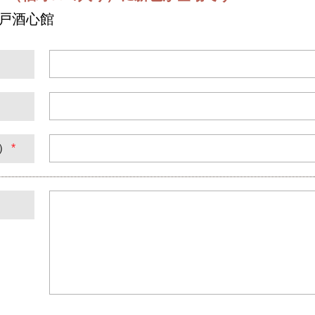
神戸酒心館
）
*