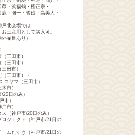
宗・剣菱・福寿・仙介・
・浜福鶴・櫻正宗・
・灘一・寳娘・島美人・
北会場では、
産用として購入可。
除外品目あり）
ス
（三田市）
（三田市）
三田市）
三田市）・
コヤマ（三田市）
木市）
0日のみ）
戸市）
戸市）
神戸市/20日のみ）
ェクト（神戸市/21日の
たすき（神戸市/21日の