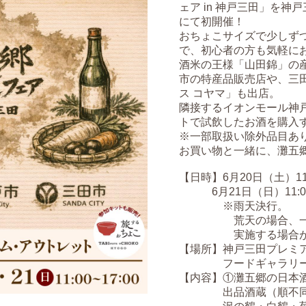
ェア in 神戸三田」を
にて初開催！
おちょこサイズで少しず
で、初心者の方も気軽に
酒米の王様「山田錦」の
市の特産品販売店や、三
ス コヤマ」も出店。
隣接するイオンモール神
トで試飲したお酒を購入
※一部取扱い除外品目あ
お買い物と一緒に、灘五
【日時】6月20日（土）11:0
6月21日（日）11:00~
※雨天決行。
荒天の場合、一部催
実施する場合があ
【場所】神戸三田プレミ
フードギャラリー
【内容】①灘五郷の日本
出品酒蔵（順不同）