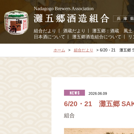
Nadagogo Brewers Association
組合だより
酒蔵だより
灘五郷：
酒蔵
風土
日本酒について
灘五郷酒造組合について
リ
ホーム
組合だより
6/20・21 灘五郷 
2026.06.09
6/20・21 灘五郷 SA
組合