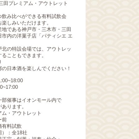
神戸三田プレミアム・アウトレット
つ飲み比べができる有料試飲会
お楽しみいただけます。
産地である神戸市・三木市・三田
田市内の洋菓子店「パティシエ エ
戸北の特設会場では、アウトレッ
することもできます。
り
郷の日本酒を楽しんでください！
0~18:00
17:00
事はイオンモール内で
ります。
アム・アウトレット
前
酒有料試飲
：全18社