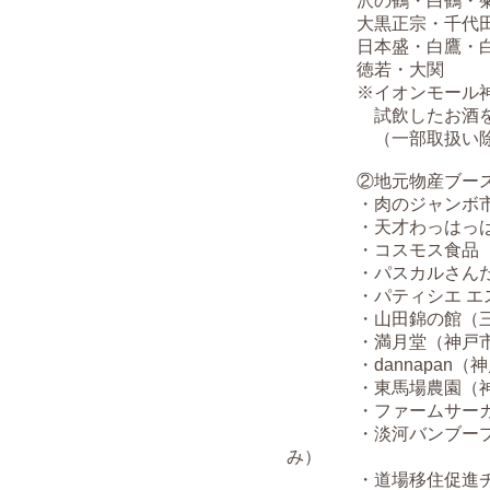
沢の鶴・白鶴・菊正
大黒正宗・千代田蔵
日本盛・白鷹・白鹿
徳若・大関
※イオンモール神戸
試飲したお酒をお土
（一部取扱い
②地元物産ブー
・肉のジャンボ市
・天才わっはっは
・コスモス食品（
・パスカルさんだ（
・パティシエ エス 
・山田錦の館（三
・満月堂（神戸市/2
・dannapan（神
・東馬場農園（神
・ファームサーカス（
・淡河バンブープロジ
み）
・道場移住促進チーム