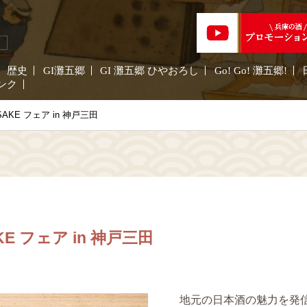
歴史
GI灘五郷
GI 灘五郷 ひやおろし
Go! Go! 灘五郷!
ンク
SAKE フェア in 神戸三田
KE フェア in 神戸三田
地元の日本酒の魅力を発信