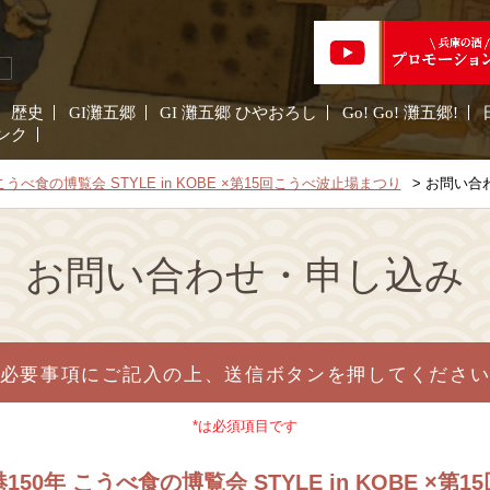
歴史
GI灘五郷
GI 灘五郷 ひやおろし
Go! Go! 灘五郷!
ンク
年 こうべ食の博覧会 STYLE in KOBE ×第15回こうべ波止場まつり
お問い合
お問い合わせ・申し込み
必要事項にご記入の上、送信ボタンを押してくださ
*は必須項目です
開港150年 こうべ食の博覧会 STYLE in KOBE ×