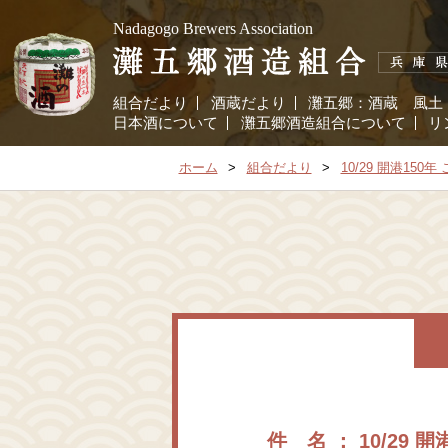
Nadagogo Brewers Association
組合だより
酒蔵だより
灘五郷：
酒蔵
風土
日本酒について
灘五郷酒造組合について
リ
ホーム
組合だより
10/29 開港150
件 名 ： 10/29 