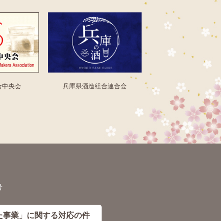
合中央会
兵庫県酒造組合連合会
号
た事業」に
関する対応の件