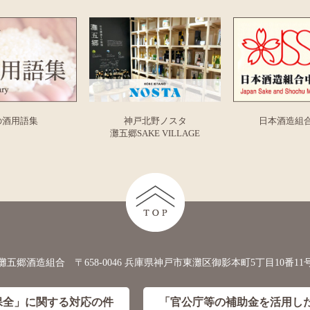
の酒用語集
神戸北野ノスタ
日本酒造組
灘五郷SAKE VILLAGE
灘五郷酒造組合 〒658-0046 兵庫県神戸市東灘区御影本町5丁目10番11
保全」に
関する対応の件
「官公庁等の補助金を活用し