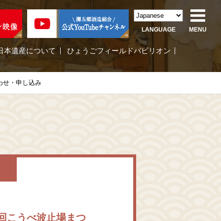
LANGUAGE
MENU
日本遺産について
ひょうごフィールドパビリオン
わせ・申し込み
い
第15回こうべ波止場まつ