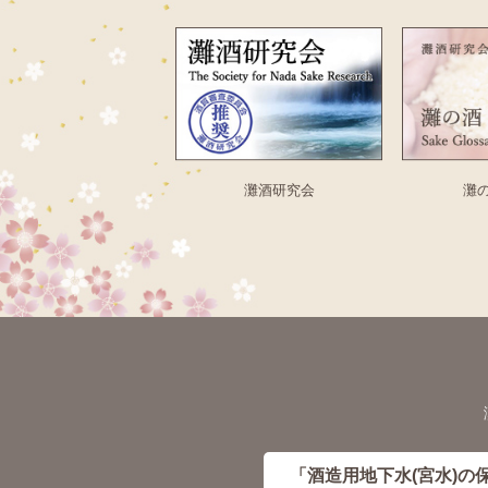
灘酒研究会
灘
「酒造用地下水(宮水)の