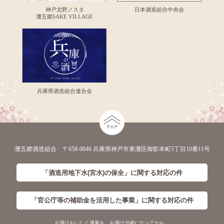
神戸北野ノスタ
日本酒造組合中央会
灘五郷SAKE VILLAGE
兵庫県酒造組合連合会
灘五郷酒造組合 〒658-0046 兵庫県神戸市東灘区御影本町5丁目10番11号
「酒造用地下水(宮水)の保全」に
関する対応の件
「官公庁等の補助金を活用した事業」に
関する対応の件
お酒はおいしく適量を。お酒は20歳になってから。