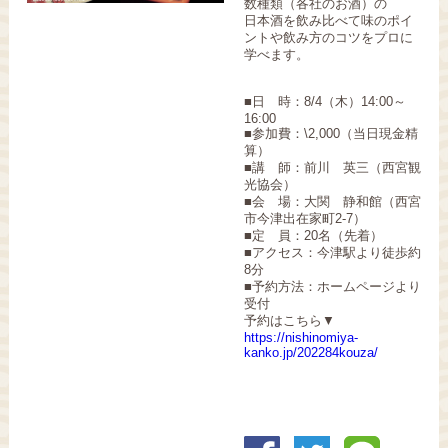
数種類（各社のお酒）の
日本酒を飲み比べて味のポイ
ントや飲み方のコツをプロに
学べます。
■日 時：8/4（木）14:00～
16:00
■参加費：\2,000（当日現金精
算）
■講 師：前川 英三（西宮観
光協会）
■会 場：大関 静和館（西宮
市今津出在家町2-7）
■定 員：20名（先着）
■アクセス：今津駅より徒歩約
8分
■予約方法：ホームページより
受付
予約はこちら▼
https://nishinomiya-
kanko.jp/202284kouza/