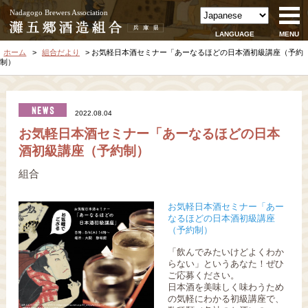
Nadagogo Brewers Association
LANGUAGE
MENU
ホーム
組合だより
お気軽日本酒セミナー「あーなるほどの日本酒初級講座（予約
制）
2022.08.04
お気軽日本酒セミナー「あーなるほどの日本
酒初級講座（予約制）
組合
お気軽日本酒セミナー「あー
なるほどの日本酒初級講座
（予約制）
「飲んでみたいけどよくわか
らない」というあなた！ぜひ
ご応募ください。
日本酒を美味しく味わうため
の気軽にわかる初級講座で、