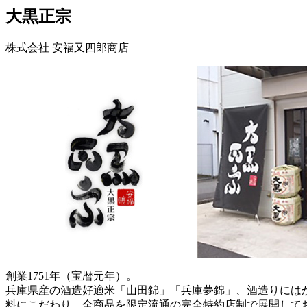
大黒正宗
株式会社 安福又四郎商店
創業1751年（宝暦元年）。
兵庫県産の酒造好適米「山田錦」「兵庫夢錦」、酒造りには
料にこだわり、全商品を限定流通の完全特約店制で展開して