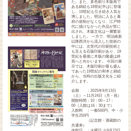
た。また、多色刷り木版画で
ある錦絵も18世紀半ばに登場
し、19世紀も引き続き人気を
博しました。明治に入ると幕
府の規制がなくなり、江戸時
代に描けなかった作品が世に
出され、木版文化は一層繁栄
しました。 一方で、明治維新
以降西洋から流入した技術の
中には、次世代の印刷技術と
も言える石版印刷があり、19
世紀を最後に木版の隆盛は終
焉へと向かいます。 今回の展
示では、木版印刷が最も盛ん
であった19世紀の和本と錦絵
から、当時の出版文化をご紹
介します。
会期 ：2025年9月13日
（土）～11月24日（月・祝）
開館時間：10：00～17：
00（入館は16：30まで）
入館料 ：一般500円、中・小
学生250円
（記念館・酒蔵館の
共通券）
休館日 ：火曜日 ※9月23日