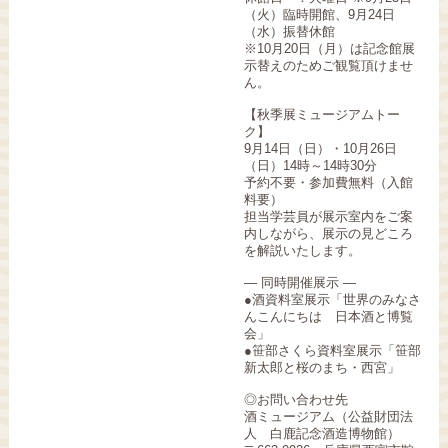
（火）臨時開館、9月24日
（水）振替休館
※10月20日（月）は記念館展
示替えのためご観覧頂けませ
ん。
【秋季展ミュージアムトー
ク】
9月14日（日）・10月26日
（日）14時～14時30分
予約不要・参加費無料（入館
料要）
担当学芸員が展示室内をご案
内しながら、展示の見どころ
を解説いたします。
― 同時開催展示 ―
●酒資料室展示「世界のみなさ
んこんにちは 日本酒と博覧
会」
●笹部さくら資料室展示「笹部
新太郎と桜のまち・西宮」
◎お問い合わせ先
酒ミュージアム（公益財団法
人 白鹿記念酒造博物館）