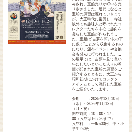
与され、宝船売りが町中を売
り歩きました。近代になると
宝船の風習は廃れていきます
が、大正時代に復興し、寺社
以外でも趣味人と呼ばれたコ
レクターたちを中心に趣向を
凝らした宝船が作られまし
た。宝船は“吉夢を願い枕の下
に敷く”ことから収集するもの
になり、頒布イベントや交換
会も盛んに行われました。こ
の展示では、吉夢を見て良い
年にしたいといった人々の希
望が託された宝船の風習をご
紹介するとともに、大正から
昭和初期にかけてコレクター
アイテムとして流行した宝船
をご紹介いたします。
会期 ：2025年12月10日
（水）～2026年1月12日
（月・祝）
開館時間：10：00～17：
00（入館は16：30まで）
入館料 ：一般500円、中・小
学生250円