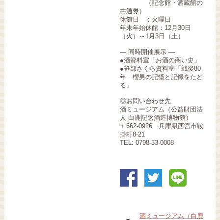
（記念館・酒蔵館の
共通券）
休館日 ：火曜日
年末年始休館：12月30日
（火）～1月3日（土）
― 同時開催展示 ―
●酒資料室「お酒の商い史」
●笹部さくら資料室「戦後80
年 櫻男の記憶と記録をたど
る」
◎お問い合わせ先
酒ミュージアム（公益財団法
人 白鹿記念酒造博物館）
〒662-0926 兵庫県西宮市鞍
掛町8‐21
TEL: 0798-33-0008
酒ミュージアム（白鹿