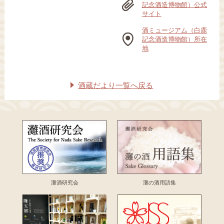
記念酒造博物館）公式
サイト
酒ミュージアム（白鹿
記念酒造博物館）所在
地
酒蔵だより一覧へ戻る
灘酒研究会
灘の酒用語集