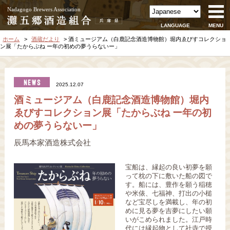
Nadagogo Brewers Association
LANGUAGE
MENU
ホーム
酒蔵だより
酒ミュージアム（白鹿記念酒造博物館）堀内ゑびすコレクショ
ン展「たからぶね ー年の初めの夢うらないー」
2025.12.07
酒ミュージアム（白鹿記念酒造博物館）堀内
ゑびすコレクション展「たからぶね ー年の初
めの夢うらないー」
辰馬本家酒造株式会社
宝船は、縁起の良い初夢を願
って枕の下に敷いた船の図で
す。船には、豊作を願う稲穂
や米俵、七福神、打出の小槌
など宝尽しを満載し、年の初
めに見る夢を吉夢にしたい願
いがこめられました。江戸時
代には縁起物として社寺で授