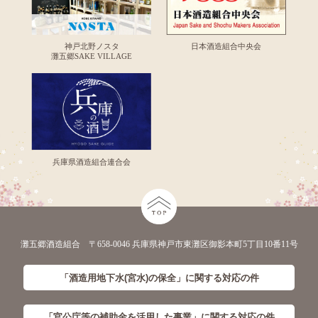
神戸北野ノスタ
日本酒造組合中央会
灘五郷SAKE VILLAGE
兵庫県酒造組合連合会
灘五郷酒造組合 〒658-0046 兵庫県神戸市東灘区御影本町5丁目10番11号
「酒造用地下水(宮水)の保全」に
関する対応の件
「官公庁等の補助金を活用した事業」に
関する対応の件