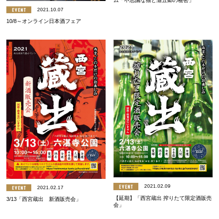
ム「不思議な猫と灘五郷の秘密」
2021.10.07
10/8～オンライン日本酒フェア
2021.02.09
2021.02.17
【延期】「西宮蔵出 搾りたて限定酒販売
3/13「西宮蔵出 新酒販売会」
会」