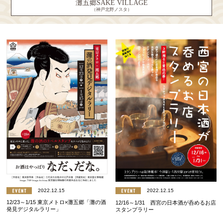
灘五郷SAKE VILLAGE
（神戸北野ノスタ）
2022.12.15
2022.12.15
12/23～1/15 東京メトロ×灘五郷「灘の酒
12/16～1/31 西宮の日本酒が呑めるお店
発見デジタルラリー」
スタンプラリー