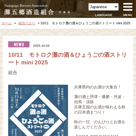
Nadagogo Brewers Association
LANGUAGE
MENU
ホーム
組合だより
10/11 モトロク灘の酒＆ひょうごの酒ストリート mini 2025
2025.10.03
10/11 モトロク灘の酒＆ひょうごの酒ストリ
ート mini 2025
組合
兵庫県内のお酒が大集合！
灘の酒と摂津・播磨・丹波・
但馬・淡路
兵庫五国のお酒が味わえる秋
の日本酒まつり！
秋の一日、のんびりとお酒を
楽しんでください。