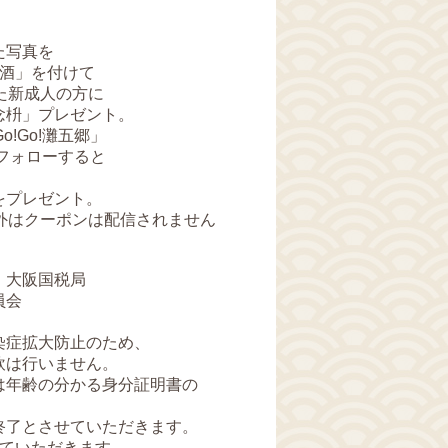
た写真を
酒」を付けて
た新成人の方に
枡」プレゼント。
!Go!灘五郷」
フォローすると
をプレゼント。
外はクーポンは配信されません
・大阪国税局
員会
染症拡大防止のため、
は行いません。
は年齢の分かる身分証明書の
。
終了とさせていただきます。
せていただきます。