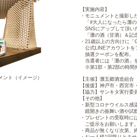
【実施内容】
・モニュメントと撮影し
「#大人になったら灘の
SNSにアップして頂い
「灘の酒（甘酒）＆記念
・21歳以上の方向けに「Go
公式LINEアカウントを
抽選クーポンを配布。
当選者には「灘の酒」
※第1部・第2部の時間
ュメント（イメージ）
【主催】灘五郷酒造組合
【後援】神戸市・西宮市
【協力】サンキタ実行委
【その他】
・新型コロナウイルス感
鏡開きの振舞い酒や試飲
・プレゼントの受取時に
ご提示をお願いします
・商品が無くなり次第、
・お一人様1回限りとさ