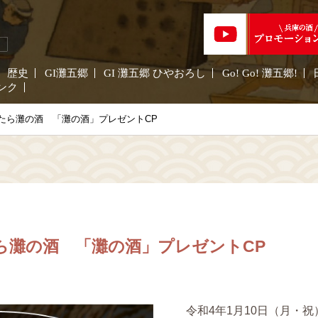
歴史
GI灘五郷
GI 灘五郷 ひやおろし
Go! Go! 灘五郷!
ンク
なったら灘の酒 「灘の酒」プレゼントCP
たら灘の酒 「灘の酒」プレゼントCP
令和4年1月10日（月・祝