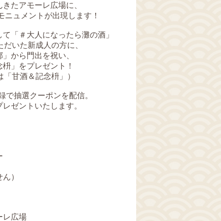
んきたアモーレ広場に、
たモニュメントが出現します！
して「＃大人になったら灘の酒」
ただいた新成人の方に、
郷」から門出を祝い、
念枡」をプレゼント！
は「甘酒＆記念枡」）
E登録で抽選クーポンを配信。
プレゼントいたします。
ー
せん）
ーレ広場