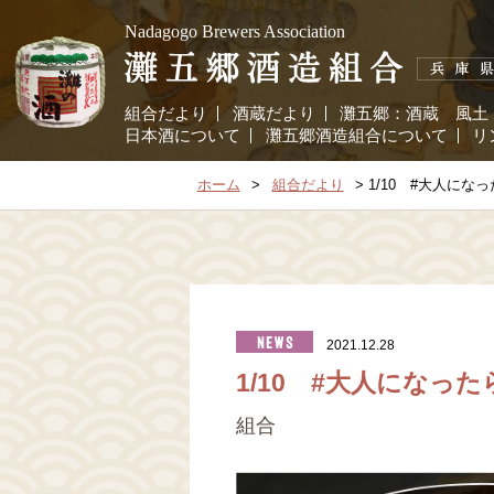
Nadagogo Brewers Association
組合だより
酒蔵だより
灘五郷：
酒蔵
風土
日本酒について
灘五郷酒造組合について
リ
ホーム
組合だより
1/10 #大人に
2021.12.28
1/10 #大人になっ
組合