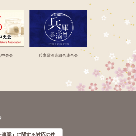
合中央会
兵庫県酒造組合連合会
号
た事業」に
関する対応の件