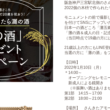
阪急神戸三宮駅北側のさ
2022個の木枡で作られ
モニュメントの前で撮影
を付けてSNSにアップい
日本一の酒どころ「灘五
「灘の酒＆成人の日・記
（当日時点で19歳の方に
21歳以上の方にもLIN
当選の方に「灘の酒」を
【日時】
2022年1月10日（月）
＊14:00～
オープニングセレモニ
新成人による鏡開き
（※振舞い酒はありま
第1部 14:15～17:00
第2部 18:00～21:00
【場所】 さんきたアモ