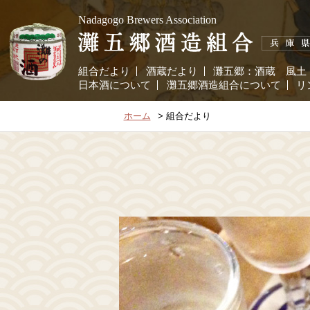
Nadagogo Brewers Association
組合だより
酒蔵だより
灘五郷：
酒蔵
風土
日本酒について
灘五郷酒造組合について
リ
ホーム
組合だより