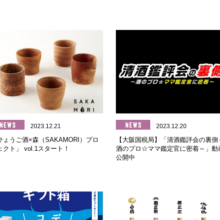
2023.12.21
2023.12.20
ひょうご酒×森（SAKAMORI）プロ
【大阪国税局】「清酒鑑評会の裏側
ェクト」 vol.1スタート！
酒のプロ☆ママ鑑定官に密着～」動
公開中