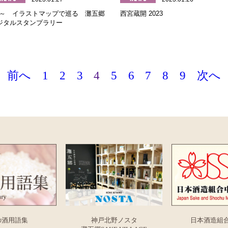
/1～ イラストマップで巡る 灘五郷
西宮蔵開 2023
ジタルスタンプラリー
前へ
1
2
3
4
5
6
7
8
9
次へ
の酒用語集
神戸北野ノスタ
日本酒造組