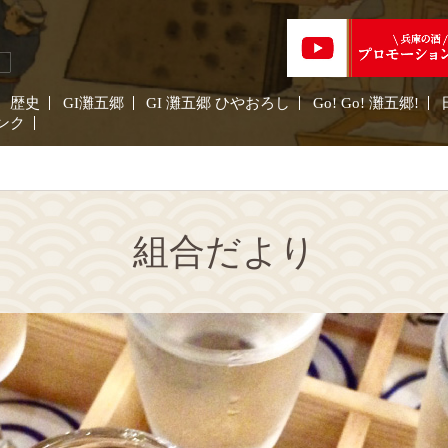
歴史
GI灘五郷
GI 灘五郷 ひやおろし
Go! Go! 灘五郷!
ンク
組合だより