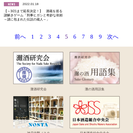
2022.01.18
【～3/21まで延長決定！】 酒蔵を巡る
謎解きゲーム「刑事ヒガシと奇妙な依頼
～謎に包まれた伝説の蔵人～」
前へ
1
2
3
4
5
6
7
8
9
次へ
灘酒研究会
灘の酒用語集