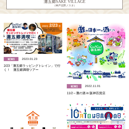
灘五郷SAKE VILLAGE
（神戸北野ノスタ）
2023.01.23
2/23「灘五郷ラッピングトレイン」で行
く！ 灘五郷満喫ツアー
2022.11.01
11/2～灘の酒 in 阪神百貨店