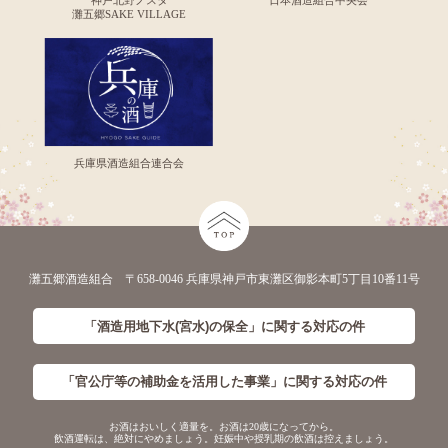
神戸北野ノスタ
日本酒造組合中央会
灘五郷SAKE VILLAGE
兵庫県酒造組合連合会
灘五郷酒造組合 〒658-0046 兵庫県神戸市東灘区御影本町5丁目10番11号
「酒造用地下水(宮水)の保全」に
関する対応の件
「官公庁等の補助金を活用した事業」に
関する対応の件
お酒はおいしく適量を。お酒は20歳になってから。
飲酒運転は、絶対にやめましょう。妊娠中や授乳期の飲酒は控えましょう。