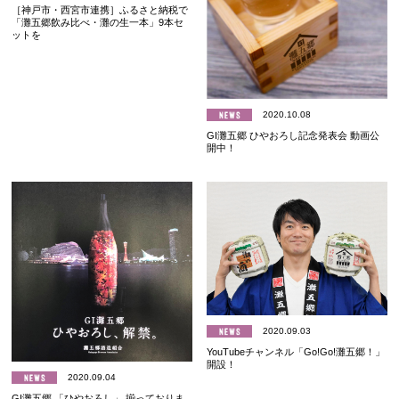
［神戸市・西宮市連携］ふるさと納税で
「灘五郷飲み比べ・灘の生一本」9本セ
ットを
2020.10.08
GI灘五郷 ひやおろし記念発表会 動画公
開中！
2020.09.03
YouTubeチャンネル「Go!Go!灘五郷！」
開設！
2020.09.04
GI灘五郷 「ひやおろし」 揃っておりま