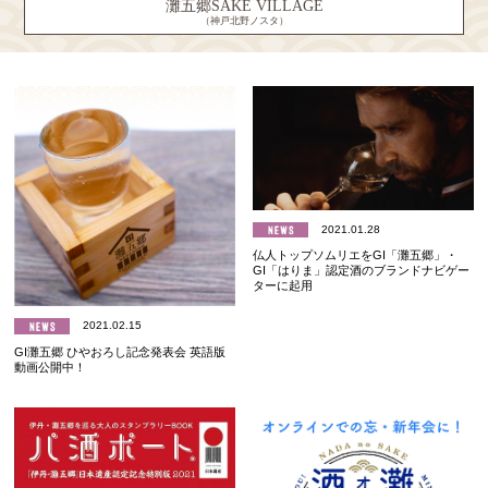
灘五郷SAKE VILLAGE
（神戸北野ノスタ）
2021.01.28
仏人トップソムリエをGI「灘五郷」・
GI「はりま」認定酒のブランドナビゲー
ターに起用
2021.02.15
GI灘五郷 ひやおろし記念発表会 英語版
動画公開中！