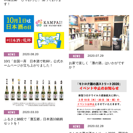
す！
2020.08.20
2020.07.29
10/1「全国一斉 日本酒で乾杯!」公式ホ
お家で楽しく「灘の酒」はいかがです
ームページが立ち上がりました！
か？
2020.03.03
ふるさと納税で「灘五郷」日本酒10銘柄
セットを！
2020.02.28