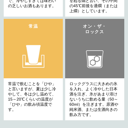
で、冷やしすぎては味わい
をぬる燗と言い、その中間
の乏しいお酒もあります。
の45℃前後を適燗（または
上燗）としています。
常温
オン・ザ・
ロックス
常温で飲むことを「ひや」
ロックグラスに大きめの氷
と言いますが、夏は少し冷
を入れ、よく冷やした日本
やして、冬は少し温めて、
酒を注ぎ、氷があまり溶け
15～20℃くらいの温度が
ないうちに飲める量（50～
「ひや」の飲み頃温度で
60ml）を注ぎます。原酒や
す。
純米酒、または生酒向きの
飲み方です。