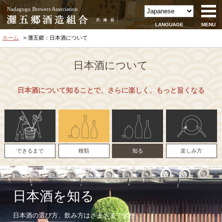
Nadagogo Brewers Association
LANGUAGE
MENU
ホーム
灘五郷：日本酒について
日本酒について
日本酒について知ることで、さらに楽しく、もっと旨くなる
できるまで
種類
知る
楽しみ方
日本酒を知る
日本酒の選び方、飲み方はさまざまですが、