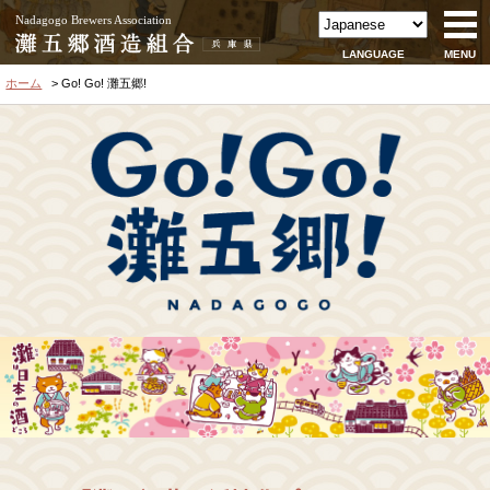
Nadagogo Brewers Association
LANGUAGE
MENU
ホーム
Go! Go! 灘五郷!