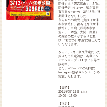
開催する「西宮蔵出」。2月に
開催予定でしたが、緊急事態
宣言発令のため、3月13日に延
期開催となりました。
市内６つの蔵元（寳娘（大澤
本家酒造）、徳若（万代大澤
醸造）、白鹿（辰馬本家酒
造）、日本盛、大関、白鷹）
の銘酒の数々がずらりと並
び、“西宮の日本酒”に親しんで
いただけます。
さらに、2月に販売予定だった
搾りたて限定酒は、各蔵アン
テナショップ・ECサイト等で
販売中。
また、2/16～3/15の期間に
Instagram投稿キャンペーンを
実施いたします。
【日時】
2021年3月13日（土）
10:00～15:00
【場所】