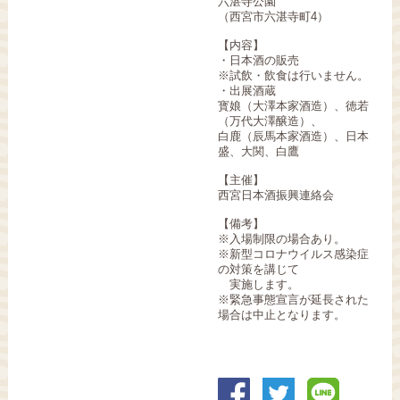
六湛寺公園
（西宮市六湛寺町4）
【内容】
・日本酒の販売
※試飲・飲食は行いません。
・出展酒蔵
寳娘（大澤本家酒造）、徳若
（万代大澤醸造）、
白鹿（辰馬本家酒造）、日本
盛、大関、白鷹
【主催】
西宮日本酒振興連絡会
【備考】
※入場制限の場合あり。
※新型コロナウイルス感染症
の対策を講じて
実施します。
※緊急事態宣言が延長された
場合は中止となります。