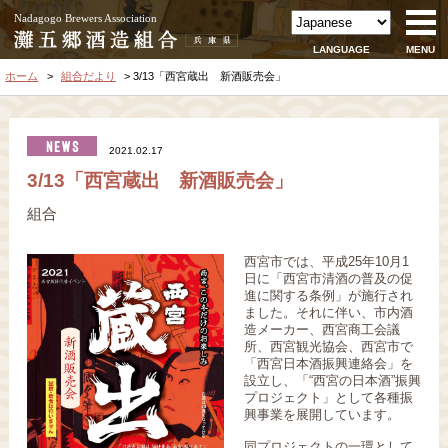
Nadagogo Brewers Association
LANGUAGE
MENU
ホーム
組合だより
3/13「西宮蔵出 新酒販売会」
2021.02.17
3/13「西宮蔵出 新酒販売会」
組合
西宮市では、平成25年10月1
日に「西宮市清酒の普及の促
進に関する条例」が施行され
ました。それに伴い、市内酒
造メーカー、西宮商工会議
所、西宮観光協会、西宮市で
「西宮日本酒振興連絡会」を
設立し、「“西宮の日本酒”振興
プロジェクト」として各種振
興事業を展開しています。
同プロジェクトの一環として