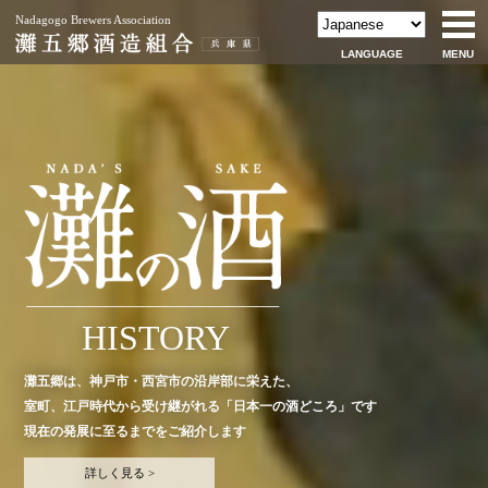
Nadagogo Brewers Association
LANGUAGE
MENU
LOCALITY
HISTORY
灘五郷は、神戸市・西宮市の沿岸部に栄えた、
灘五郷を含む兵庫県は清酒生産量で全国1位を誇ります。
室町、江戸時代から受け継がれる「日本一の酒どころ」です
県内でもナンバーワンの生産量を誇る灘五郷は、
現在の発展に至るまでをご紹介します
酒造りに適した風土に恵まれ、
水・米・技に優れた「日本一の酒どころ」です。
詳しく見る >