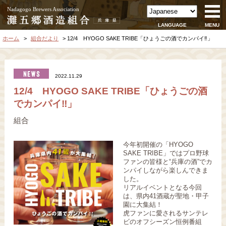
Nadagogo Brewers Association
LANGUAGE
MENU
ホーム
組合だより
12/4 HYOGO SAKE TRIBE「ひょうごの酒でカンパイ‼」
2022.11.29
12/4 HYOGO SAKE TRIBE「ひょうごの酒
でカンパイ‼」
組合
今年初開催の「HYOGO
SAKE TRIBE」ではプロ野球
ファンの皆様と“兵庫の酒”でカ
ンパイしながら楽しんできま
した。
リアルイベントとなる今回
は、
県内41酒蔵が聖地・甲子
園
に大集結！
虎ファンに愛されるサンテレ
ビのオフシーズン恒例番組