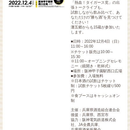
「熱血！タイガース党」の出
張トークライブも。
試飲しながら飲み比べて、あ
なただけの“勝ち酒”を見つけて
ください！
灘五郷からも15蔵が参加いた
します。
■日時：2022年12月4日（日）
11:00～16:00
※チケット販売は10:00～
15:30
※11:00～オープニングセレモ
ニー（鏡開き・乾杯式）
■場所：阪神甲子園駅西口広場
■参加費：入場無料
※日本酒の試飲はチケット
制：試飲チケット5枚綴り500
円
※食ブースはキャッシュオン
制
主催：兵庫県酒造組合連合会
後援：兵庫県、西宮市
協力：阪神電気鉄道株式会
社、JA全農兵庫、
兵庫県酒米振興会