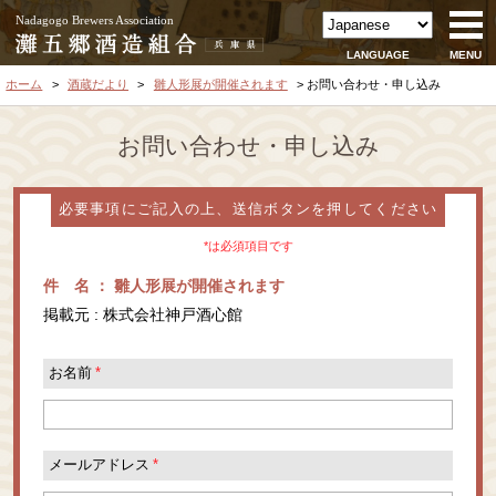
Nadagogo Brewers Association
LANGUAGE
MENU
ホーム
酒蔵だより
雛人形展が開催されます
お問い合わせ・申し込み
お問い合わせ・申し込み
必要事項にご記入の上、送信ボタンを押してください
*は必須項目です
件 名 ： 雛人形展が開催されます
掲載元 : 株式会社神戸酒心館
お名前
*
メールアドレス
*