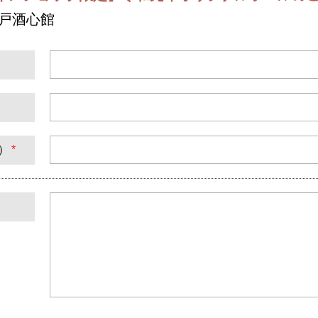
神戸酒心館
）
*