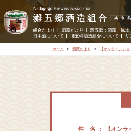
Nadagogo Brewers Association
組合だより
酒蔵だより
灘五郷：
酒蔵
風土
日本酒について
灘五郷酒造組合について
リ
ホーム
酒蔵だより
【オンラインショ
件 名 ： 【オン