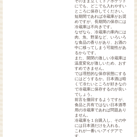
そのまま立ててドアポケット
にでも、どこでも入れやすい
ところに保存してください。
短期間であれば冷蔵庫がお奨
めですが、長期間の保存には
冷蔵庫は不向きです。
なぜなら、冷蔵庫の庫内には
肉、魚、野菜など、いろいろ
な食品の香りがあり、お酒の
中に移ってしまう可能性があ
るからです。
また、開閉の激しい冷蔵庫は
温度変化が激しいため、おす
すめできません。
では理想的な保存状態にする
にはどうするか。日本酒は暗
くて冷たいところが好きなの
で冷蔵庫に保存するのが良い
でしょう。
前言を撤回するようですが、
食品と共有ではない日本酒専
用の冷蔵庫であれば問題あり
ません。
冷蔵庫を１台購入し、その中
には日本酒だけを入れる。
これが一番いいアイデアで
す。