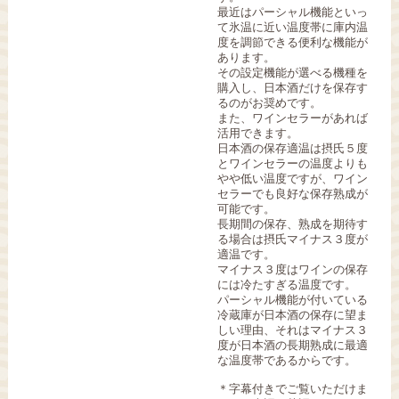
最近はパーシャル機能といっ
て氷温に近い温度帯に庫内温
度を調節できる便利な機能が
あります。
その設定機能が選べる機種を
購入し、日本酒だけを保存す
るのがお奨めです。
また、ワインセラーがあれば
活用できます。
日本酒の保存適温は摂氏５度
とワインセラーの温度よりも
やや低い温度ですが、ワイン
セラーでも良好な保存熟成が
可能です。
長期間の保存、熟成を期待す
る場合は摂氏マイナス３度が
適温です。
マイナス３度はワインの保存
には冷たすぎる温度です。
パーシャル機能が付いている
冷蔵庫が日本酒の保存に望ま
しい理由、それはマイナス３
度が日本酒の長期熟成に最適
な温度帯であるからです。
＊字幕付きでご覧いただけま