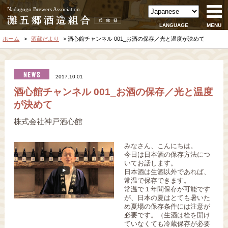
Nadagogo Brewers Association
LANGUAGE
MENU
ホーム
酒蔵だより
酒心館チャンネル 001_お酒の保存／光と温度が決めて
2017.10.01
酒心館チャンネル 001_お酒の保存／光と温度
が決めて
株式会社神戸酒心館
みなさん、こんにちは。
今日は日本酒の保存方法につ
いてお話します。
日本酒は生酒以外であれば、
常温で保存できます。
常温で１年間保存が可能です
が、日本の夏はとても暑いた
め夏場の保存条件には注意が
必要です。（生酒は栓を開け
ていなくても冷蔵保存が必要