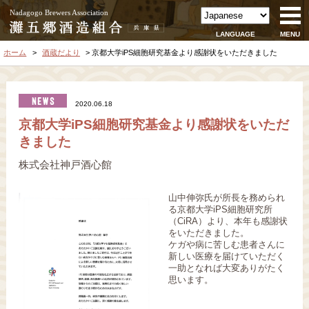
Nadagogo Brewers Association
LANGUAGE
MENU
ホーム
酒蔵だより
京都大学iPS細胞研究基金より感謝状をいただきました
2020.06.18
京都大学iPS細胞研究基金より感謝状をいただ
きました
株式会社神戸酒心館
山中伸弥氏が所長を務められ
る京都大学iPS細胞研究所
（CiRA）より、本年も感謝状
をいただきました。
ケガや病に苦しむ患者さんに
新しい医療を届けていただく
一助となれば大変ありがたく
思います。