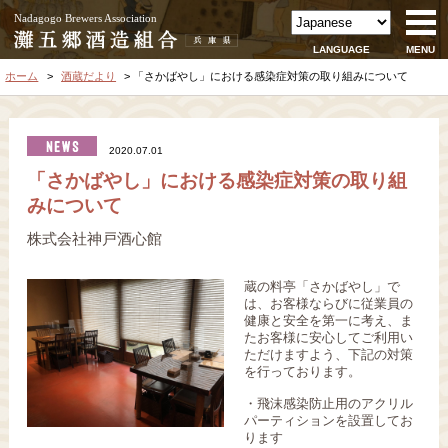
Nadagogo Brewers Association
LANGUAGE
MENU
ホーム
酒蔵だより
「さかばやし」における感染症対策の取り組みについて
2020.07.01
「さかばやし」における感染症対策の取り組
みについて
株式会社神戸酒心館
蔵の料亭「さかばやし」で
は、お客様ならびに従業員の
健康と安全を第一に考え、ま
たお客様に安心してご利用い
ただけますよう、下記の対策
を行っております。
・飛沫感染防止用のアクリル
パーティションを設置してお
ります