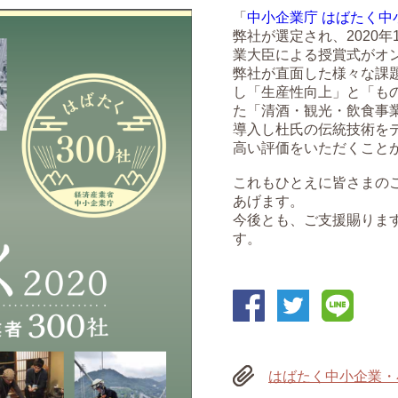
「
中小企業庁 はばたく中
弊社が選定され、2020年
業大臣による授賞式がオ
弊社が直面した様々な課
し「生産性向上」と「も
た「清酒・観光・飲食事業
導入し杜氏の伝統技術を
高い評価をいただくこと
これもひとえに皆さまの
あげます。
今後とも、ご支援賜りま
す。
はばたく中小企業・