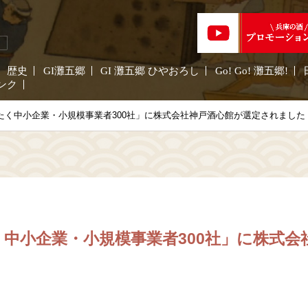
歴史
GI灘五郷
GI 灘五郷 ひやおろし
Go! Go! 灘五郷!
ンク
たく中小企業・小規模事業者300社」に株式会社神戸酒心館が選定されました
く中小企業・小規模事業者300社」に株式