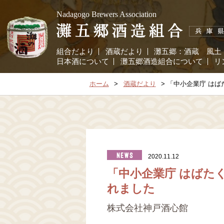
Nadagogo Brewers Association
組合だより
酒蔵だより
灘五郷：
酒蔵
風土
日本酒について
灘五郷酒造組合について
リ
ホーム
酒蔵だより
「中小企業庁 はば
2020.11.12
「中小企業庁 はばた
れました
株式会社神戸酒心館