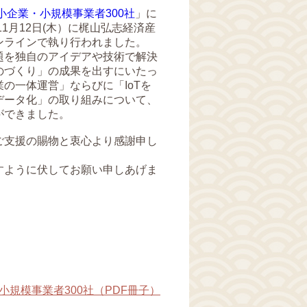
小企業・小規模事業者300社
」に
11月12日(木）に梶山弘志経済産
ンラインで執り行われました。
題を独自のアイデアや技術で解決
のづくり」の成果を出すにいたっ
の一体運営」ならびに「IoTを
データ化」の取り組みについて、
ができました。
ご支援の賜物と衷心より感謝申し
すように伏してお願い申しあげま
小規模事業者300社（PDF冊子）