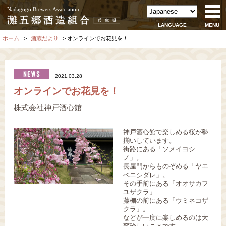
Nadagogo Brewers Association
LANGUAGE
MENU
ホーム
酒蔵だより
オンラインでお花見を！
2021.03.28
オンラインでお花見を！
株式会社神戸酒心館
神戸酒心館で楽しめる桜が勢
揃いしています。
街路にある「ソメイヨシ
ノ」。
長屋門からものぞめる「ヤエ
ベニシダレ」。
その手前にある「オオサカフ
ユザクラ」
藤棚の前にある「ウミネコザ
クラ」。
などが一度に楽しめるのは大