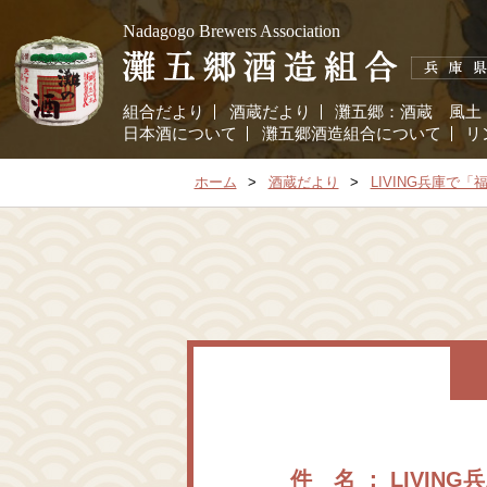
Nadagogo Brewers Association
組合だより
酒蔵だより
灘五郷：
酒蔵
風土
日本酒について
灘五郷酒造組合について
リ
ホーム
酒蔵だより
LIVING兵庫で
件 名 ： LIVI