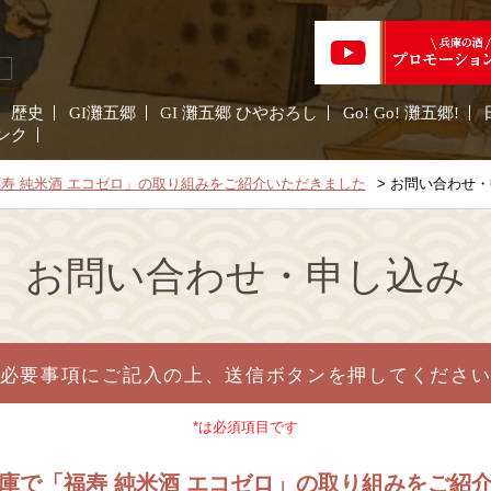
歴史
GI灘五郷
GI 灘五郷 ひやおろし
Go! Go! 灘五郷!
ンク
「福寿 純米酒 エコゼロ」の取り組みをご紹介いただきました
お問い合わせ・
お問い合わせ・申し込み
必要事項にご記入の上、送信ボタンを押してくださ
*は必須項目です
NG兵庫で「福寿 純米酒 エコゼロ」の取り組みをご