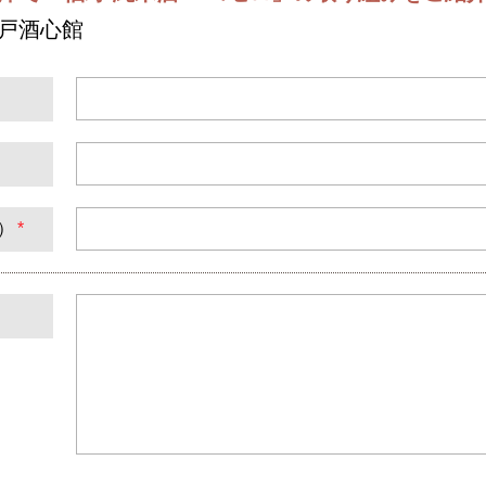
神戸酒心館
）
*