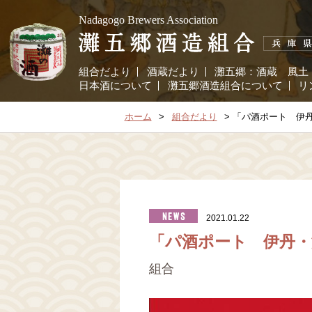
Nadagogo Brewers Association
組合だより
酒蔵だより
灘五郷：
酒蔵
風土
日本酒について
灘五郷酒造組合について
リ
ホーム
組合だより
「パ酒ポート 伊丹
2021.01.22
「パ酒ポート 伊丹・
組合