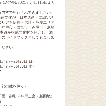
念特別版2021」が1月15日より
。
る内容で発行されてきましたが、
の酒造文化が「日本遺産」に認定さ
エリアを伊丹・尼崎・芦屋エリア
、神戸市・西宮市・芦屋市・尼崎
日本遺産構成文化財を紹介し、酒
てのガイドブックとしても楽しめ
ください。
日(金)～2月28日(日)
日(金)～6月30日(水)
込）
一部の蔵を除く）
園・御影・神戸三宮・新開地）
所