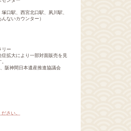
スセンター
塚口駅、西宮北口駅、夙川駅、
んないカウンター）
ラリー
染症拡大により一部対面販売を見
す。
Ｂ、阪神間日本遺産推進協議会
ください。