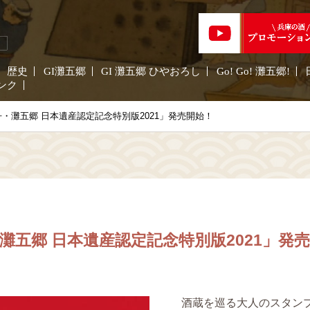
歴史
GI灘五郷
GI 灘五郷 ひやおろし
Go! Go! 灘五郷!
ンク
・灘五郷 日本遺産認定記念特別版2021」発売開始！
灘五郷 日本遺産認定記念特別版2021」発
酒蔵を巡る大人のスタンプ