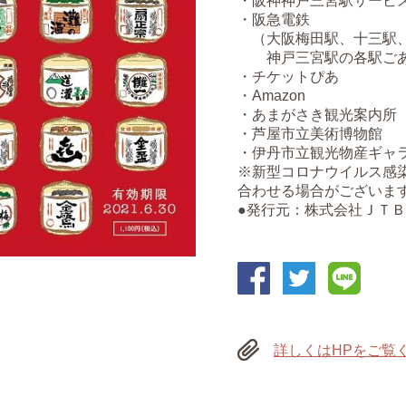
・阪神神戸三宮駅サービ
・阪急電鉄
（大阪梅田駅、十三駅、
神戸三宮駅の各駅ごあ
・チケットぴあ
・Amazon
・あまがさき観光案内所
・芦屋市立美術博物館
・伊丹市立観光物産ギャ
※新型コロナウイルス感
合わせる場合がございま
●発行元：株式会社ＪＴ
詳しくはHPをご覧