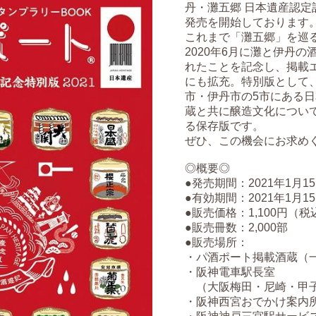
丹・灘五郷 日本遺産認定記
発売を開始しております
これまで「灘五郷」を巡
2020年6月に灘と伊丹
れたことを記念し、掲載
にも拡充。特別版として
市・伊丹市の5市にある
蔵と共に醸造文化につい
る保存版です。
ぜひ、この機会にお求め
◎概要◎
●発売期間：2021年1月15
●有効期間：2021年1月15
●販売価格：1,100円（税
●販売冊数：2,000部
●販売場所：
・パ酒ポート掲載酒蔵（
・阪神電車駅長室
（大阪梅田・尼崎・甲子
・阪神西宮おでかけ案内