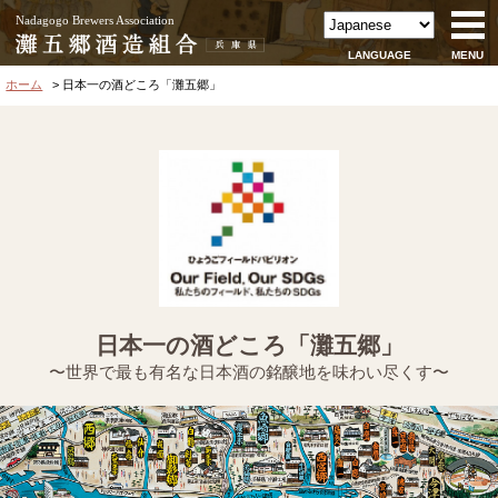
Nadagogo Brewers Association
LANGUAGE
MENU
ホーム
日本一の酒どころ「灘五郷」
日本一の酒どころ「灘五郷」
〜世界で最も有名な
日本酒の銘醸地を
味わい尽くす〜