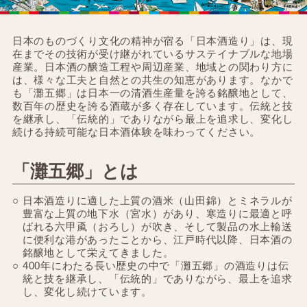
日本のものづくり文化の精神が宿る「日本酒造り」は、現
在までその技術が受け継がれているサステイナブルな地場
産業。日本酒の醸造工程や周辺産業、地域との関わり方に
は、様々な工夫と自然との共生の知恵があります。なかで
も「灘五郷」は日本一の清酒生産量を誇る銘醸地として、
数百年の歴史を誇る酒蔵が多く存在しています。伝統と技
を継承し、「伝統的」でありながら最上を追求し、変化し
続ける持続可能な日本酒体験を味わってください。
「灘五郷」とは
日本酒造りに適した上質の酒米（山田錦）とミネラルが
豊富な上質の地下水（宮水）があり、寒造りに最適と呼
ばれる六甲颪（おろし）が吹き、そして製品の水上輸送
に便利な港があったことから、江戸時代以降、日本酒の
銘醸地として栄えてきました。
400年にわたる長い歴史の中で「灘五郷」の酒造りは伝
統と技を継承し、「伝統的」でありながら、最上を追求
し、変化し続けています。