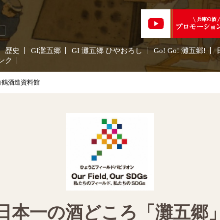
歴史
GI灘五郷
GI 灘五郷 ひやおろし
Go! Go! 灘五郷!
ンク
白鶴酒造資料館
日本一の酒どころ「灘五郷