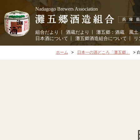
Nadagogo Brewers Association
組合だより
酒蔵だより
灘五郷：
酒蔵
風土
日本酒について
灘五郷酒造組合について
リ
ホーム
日本一の酒どころ「灘五郷」