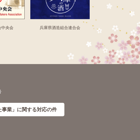
合中央会
兵庫県酒造組合連合会
号
た事業」に
関する対応の件