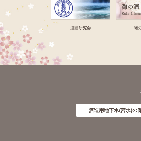
灘酒研究会
灘
「酒造用地下水(宮水)の