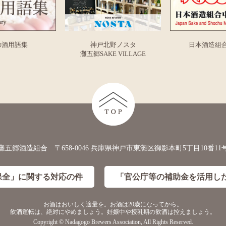
の酒用語集
神戸北野ノスタ
日本酒造組
灘五郷SAKE VILLAGE
灘五郷酒造組合 〒658-0046 兵庫県神戸市東灘区御影本町5丁目10番11
保全」に
関する対応の件
「官公庁等の補助金を活用し
お酒はおいしく適量を。お酒は20歳になってから。
飲酒運転は、絶対にやめましょう。妊娠中や授乳期の飲酒は控えましょう。
Copyright © Nadagogo Brewers Association, All Rights Reserved.