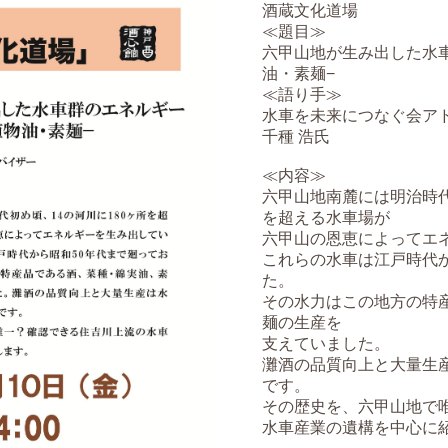
酒蔵文化道場
≪題目≫
六甲山地が生み出した水車
油・素麺−
≪語り手≫
水車を未来につなぐ会ア
千種 浩氏
≪内容≫
六甲山地南麓には明治時代
を超える水車場が
六甲山の恩恵によってエ
これらの水車は江戸時代か
た。
その水力はこの地方の特
麺の生産を
支えていました。
灘酒の品質向上と大量生
です。
その歴史を、六甲山地で
水車産業の遺構を中心に