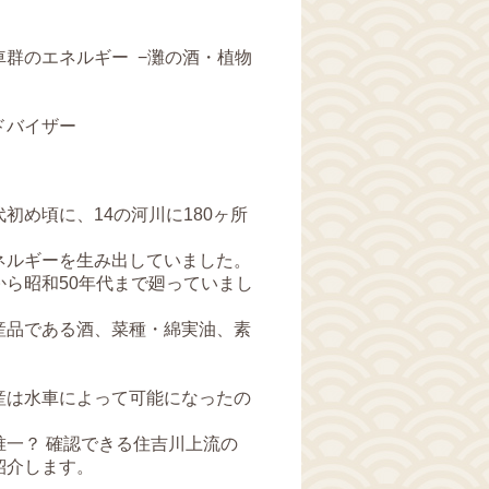
群のエネルギー −灘の酒・植物
ドバイザー
初め頃に、14の河川に180ヶ所
ネルギーを生み出していました。
ら昭和50年代まで廻っていまし
産品である酒、菜種・綿実油、素
産は水車によって可能になったの
唯一？ 確認できる住吉川上流の
紹介します。