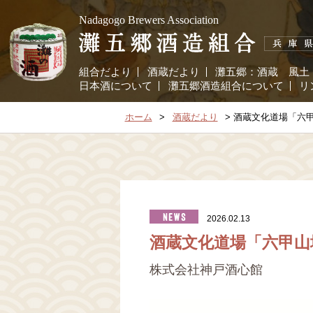
Nadagogo Brewers Association
組合だより
酒蔵だより
灘五郷：
酒蔵
風土
日本酒について
灘五郷酒造組合について
リ
ホーム
酒蔵だより
酒蔵文化道場「六甲
2026.02.13
酒蔵文化道場「六甲山
株式会社神戸酒心館