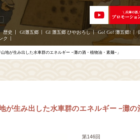
歴史
GI灘五郷
GI 灘五郷 ひやおろし
Go! Go! 灘五郷!
ンク
山地が生み出した水車群のエネルギー −灘の酒・植物油・素麺−」
地が生み出した水車群のエネルギー −灘の
第146回