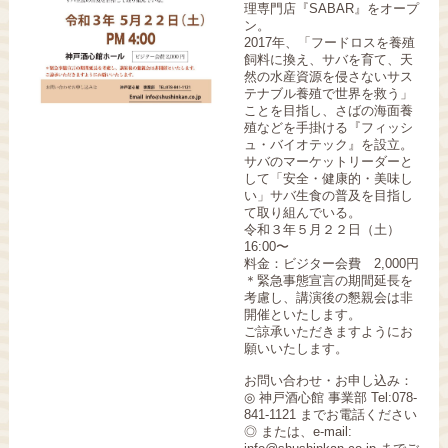
理専門店『SABAR』をオープ
ン。
2017年、「フードロスを養殖
飼料に換え、サバを育て、天
然の水産資源を侵さないサス
テナブル養殖で世界を救う」
ことを目指し、さばの海面養
殖などを手掛ける『フィッシ
ュ・バイオテック』を設立。
サバのマーケットリーダーと
して「安全・健康的・美味し
い」サバ生食の普及を目指し
て取り組んでいる。
令和３年５月２２日（土）
16:00〜
料金：ビジター会費 2,000円
＊緊急事態宣言の期間延長を
考慮し、講演後の懇親会は非
開催といたします。
ご諒承いただきますようにお
願いいたします。
お問い合わせ・お申し込み：
◎ 神戸酒心館 事業部 Tel:078-
841-1121 までお電話ください
◎ または、e-mail: