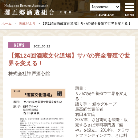
Nadagogo Brewers Association
LANGUAGE
MENU
ホーム
酒蔵だより
【第124回酒蔵文化道場】サバの完全養殖で世界を変える！
2021.05.22
【第124回酒蔵文化道場】サバの完全養殖で世
界を変える！
株式会社神戸酒心館
題目：
サバの完全養殖で世界を変え
る！
語り手： 鯖やグループ
最高経営責任者
右田孝宣氏
2007年、さば寿司を製造・販
売するさば寿司専門店『鯖
や』を設立。 2014年、クラウ
ドファンディングで、さば料