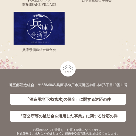
神戸北野ノスタ
日本酒造組合中央会
灘五郷SAKE VILLAGE
兵庫県酒造組合連合会
灘五郷酒造組合 〒658-0046 兵庫県神戸市東灘区御影本町5丁目10番11号
「酒造用地下水(宮水)の保全」に
関する対応の件
「官公庁等の補助金を活用した事業」に
関する対応の件
お酒はおいしく適量を。お酒は20歳になってから。
飲酒運転は、絶対にやめましょう。妊娠中や授乳期の飲酒は控えましょう。