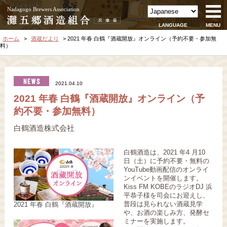
Nadagogo Brewers Association
LANGUAGE
MENU
ホーム
酒蔵だより
2021 年春 白鶴『酒蔵開放』オンライン（予約不要・参加無
料）
2021.04.10
2021 年春 白鶴『酒蔵開放』オンライン（予
約不要・参加無料）
白鶴酒造株式会社
白鶴酒造は、2021 年4 月10
日（土）に予約不要・無料の
YouTube動画配信のオンライ
ンイベントを開催します。
Kiss FM KOBEのラジオDJ 浜
平恭子様を司会にお迎えし、
普段は見られない酒蔵見学
2021 年春 白鶴『酒蔵開放』
や、お酒の楽しみ方、発酵セ
ミナーを実施します。