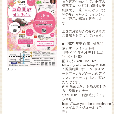
また関連企画として、例年の
酒蔵開放で大好評の福袋を予
約販売し、遠方の方からご要
望の多かったオンラインショ
ップ専用の福箱も販売しま
す。
全国のお酒好きのみなさまの
ご参加をお待ちしています。
■「2021 年春 白鶴『酒蔵開
放』オンライン」詳細
日時 2021 年4 月10 日（土）
14:00～17:00
配信方法 YouTube Live
https://youtu.be/JnRqxMUR8mo
チラシ
＊配信時間中に、PC やスマ
ートフォンなどからこのアド
レスにアクセスするとご覧い
ただけます。
内容 酒蔵見学、お酒の楽しみ
方、発酵セミナー
▽YouTube 白鶴酒造公式チャ
ンネル
https://www.youtube.com/chann
▼タイムスケジュール（予
定）