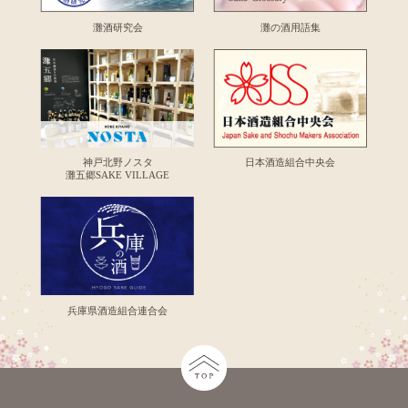
灘酒研究会
灘の酒用語集
神戸北野ノスタ
日本酒造組合中央会
灘五郷SAKE VILLAGE
兵庫県酒造組合連合会