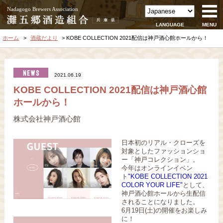
Nadagogo Brewers Association
LANGUAGE
MENU
ホーム
酒蔵だより
KOBE COLLECTION 2021配信は神戸酒心館ホールから！
2021.06.19
KOBE COLLECTION 2021配信は神戸酒心館
ホールから！
株式会社神戸酒心館
日本初のリアル・クローズを
対象としたファッションショ
ー「神戸コレクション」。
今年はオンラインイベン
ト
"KOBE COLLECTION 2021
COLOR YOUR LIFE"
として、
神戸酒心館ホールから生配信
されることになりました。
6月19日(土)の開催をお楽しみ
に！