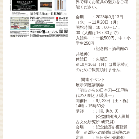
界で輝くお道具の魅力をご堪
能ください。
会期 ：2023年9月13日
（水）～11月20日（月）
開館時間：10：00～17：
00（入館は16：30まで）
入館料 ：一般500円、中・小
学生250円
（記念館・酒蔵館の
共通券）
休館日 ：火曜日
※10月16日（月）は展示替え
のためご観覧頂けません。
― 関連イベント―
展示関連講演会
「初歩からの日本刀―江戸時
代の刀剣と刀装具―」
開催日 ：9月23日（土・祝）
14時～15時30分
講師 ：川見 典久 氏
(公益財団法人黒川
古文化研究所 研究員)
会場 ：記念館2階 視聴覚
室 ※2階への経路は階段のみ
定員 ：当日受付先着40