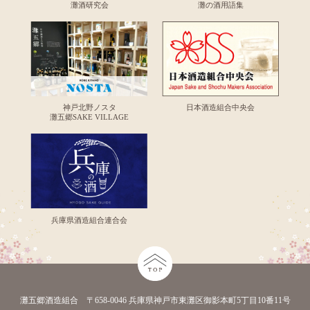
灘酒研究会
灘の酒用語集
神戸北野ノスタ
日本酒造組合中央会
灘五郷SAKE VILLAGE
兵庫県酒造組合連合会
灘五郷酒造組合 〒658-0046 兵庫県神戸市東灘区御影本町5丁目10番11号