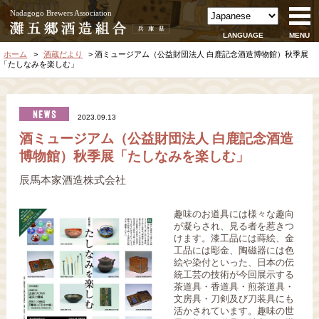
Nadagogo Brewers Association
LANGUAGE
MENU
ホーム
酒蔵だより
酒ミュージアム（公益財団法人 白鹿記念酒造博物館）秋季展
「たしなみを楽しむ」
2023.09.13
酒ミュージアム（公益財団法人 白鹿記念酒造
博物館）秋季展「たしなみを楽しむ」
辰馬本家酒造株式会社
趣味のお道具には様々な趣向
が凝らされ、見る者を惹きつ
けます。漆工品には蒔絵、金
工品には彫金、陶磁器には色
絵や染付といった、日本の伝
統工芸の技術が今回展示する
茶道具・香道具・煎茶道具・
文房具・刀剣及び刀装具にも
活かされています。趣味の世