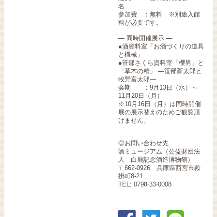
名
参加費 ：無料 ※別途入館
料が必要です。
― 同時開催展示 ―
●酒資料室「お酒づくりの道具
と機械」
●笹部さくら資料室「櫻男」と
「草木の精」 ―笹部新太郎と
牧野富太郎―
会期 ：9月13日（水）～
11月20日（月）
※10月16日（月）は同時開催
展の展示替えのためご観覧頂
けません。
◎お問い合わせ先
酒ミュージアム（公益財団法
人 白鹿記念酒造博物館）
〒662-0926 兵庫県西宮市鞍
掛町8‐21
TEL: 0798-33-0008