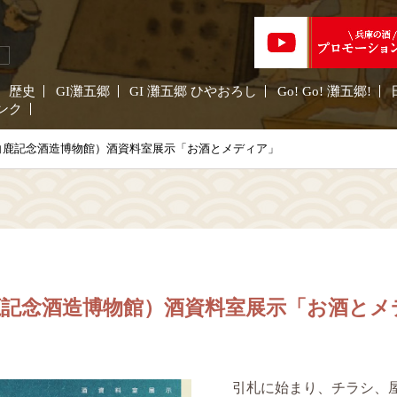
歴史
GI灘五郷
GI 灘五郷 ひやおろし
Go! Go! 灘五郷!
ンク
白鹿記念酒造博物館）酒資料室展示「お酒とメディア」
記念酒造博物館）酒資料室展示「お酒とメ
引札に始まり、チラシ、