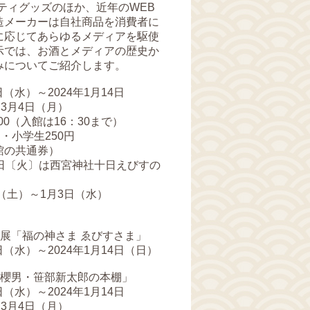
ティグッズのほか、近年のWEB
造メーカーは自社商品を消費者に
に応じてあらゆるメディアを駆使
示では、お酒とメディアの歴史か
みについてご紹介します。
（水）～2024年1月14日
3月4日（月）
00（入館は16：30まで）
・小学生250円
の共通券）
日〔火〕は西宮神社十日えびすの
（土）～1月3日（水）
展「福の神さま ゑびすさま」
日（水）～2024年1月14日（日）
「櫻男・笹部新太郎の本棚」
（水）～2024年1月14日
3月4日（月）