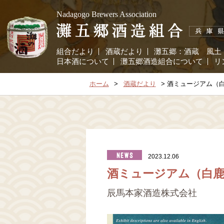
Nadagogo Brewers Association
組合だより
酒蔵だより
灘五郷：
酒蔵
風土
日本酒について
灘五郷酒造組合について
リ
ホーム
酒蔵だより
酒ミュージアム（
2023.12.06
酒ミュージアム（白鹿
辰馬本家酒造株式会社