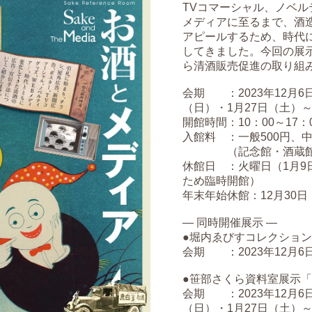
TVコマーシャル、ノベル
メディアに至るまで、酒
アピールするため、時代
してきました。今回の展
ら清酒販売促進の取り組
会期 ：2023年12月6日
（日）・1月27日（土）～
開館時間：10：00～17：
入館料 ：一般500円、中
（記念館・酒蔵館
休館日 ：火曜日（1月9
ため臨時開館）
年末年始休館：12月30日
― 同時開催展示 ―
●堀内ゑびすコレクション
会期 ：2023年12月6
●笹部さくら資料室展示
会期 ：2023年12月6日
（日）・1月27日（土）～