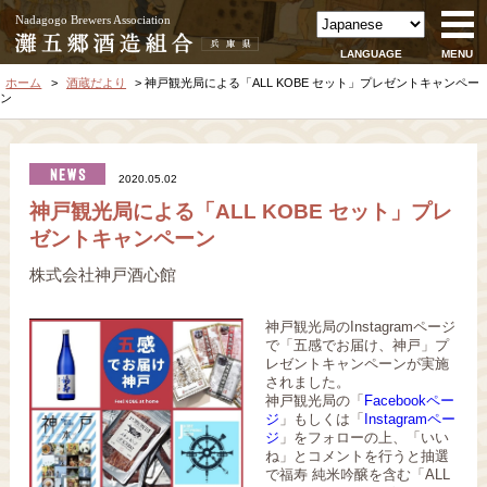
Nadagogo Brewers Association
LANGUAGE
MENU
ホーム
酒蔵だより
神戸観光局による「ALL KOBE セット」プレゼントキャンペー
ン
2020.05.02
神戸観光局による「ALL KOBE セット」プレ
ゼントキャンペーン
株式会社神戸酒心館
神戸観光局のInstagramページ
で「五感でお届け、神戸」プ
レゼントキャンペーンが実施
されました。
神戸観光局の「
Facebookペー
ジ
」もしくは「
Instagramペー
ジ
」をフォローの上、「いい
ね」とコメントを行うと抽選
で福寿 純米吟醸を含む「ALL