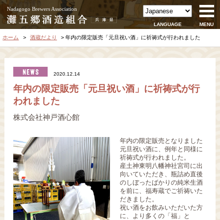
Nadagogo Brewers Association
LANGUAGE
MENU
ホーム
酒蔵だより
年内の限定販売「元旦祝い酒」に祈祷式が行われました
2020.12.14
年内の限定販売「元旦祝い酒」に祈祷式が行
われました
株式会社神戸酒心館
年内の限定販売となりました
元旦祝い酒に、例年と同様に
祈祷式が行われました。
産土神東明八幡神社宮司に出
向いていただき、瓶詰め直後
のしぼったばかりの純米生酒
を前に、福寿蔵でご祈祷いた
だきました。
祝い酒をお飲みいただいた方
に、より多くの「福」と