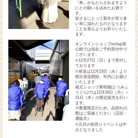
「寿」がもたらされますよう
にとの願いを込めたお酒で
す。
皆さまにとって新年が実り多
い幸に溢れたものとなります
ことを衷心よりお祈りいたし
ます。
オンラインショップeshop酒
心館では現在ご予約受付中で
ございます。
※12月27日（日）まで受付し
ております
※発送は12月23日（水）より
順次発送開始、年内にお届け
いたします
蔵元ショップ東明蔵(とうみょ
うぐら)では12月28日（月）～
31日（木）の限定販売を行い
ます。
※数量限定のため、品切れの
際はご容赦ください（店頭・
通販共）
※元旦の初売りイベントは中
止となりました