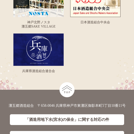
神戸北野ノスタ
日本酒造組合中央会
灘五郷SAKE VILLAGE
兵庫県酒造組合連合会
灘五郷酒造組合 〒658-0046 兵庫県神戸市東灘区御影本町5丁目10番11号
「酒造用地下水(宮水)の保全」に
関する対応の件