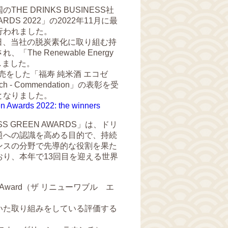
HE DRINKS BUSINESS社
RDS 2022」の2022年11月に最
行われました。
月1日、当社の脱炭素化に取り組む持
The Renewable Energy
受賞しました。
発売をした「福寿 純米酒 エコゼ
nch - Commendation」の表彰を受
となりました。
n Awards 2022: the winners
NESS GREEN AWARDS」は、ドリ
題への認識を高める目的で、持続
ンスの分野で先導的な役割を果た
り、本年で13回目を迎える世界
ergy Award（ザ リニューワブル エ
いた取り組みをしている評価する