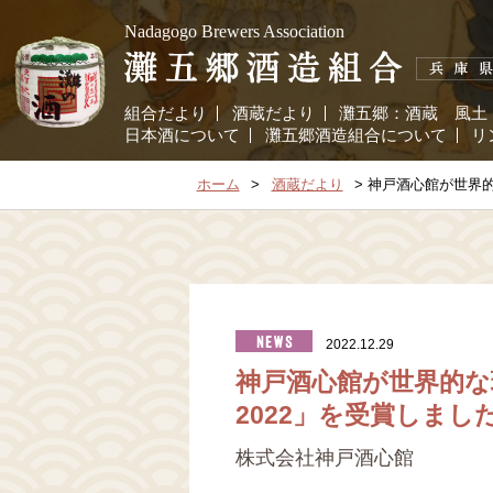
Nadagogo Brewers Association
組合だより
酒蔵だより
灘五郷：
酒蔵
風土
日本酒について
灘五郷酒造組合について
リ
ホーム
酒蔵だより
神戸酒心館が世界的な環
2022.12.29
神戸酒心館が世界的な環境ア
2022」を受賞しまし
株式会社神戸酒心館