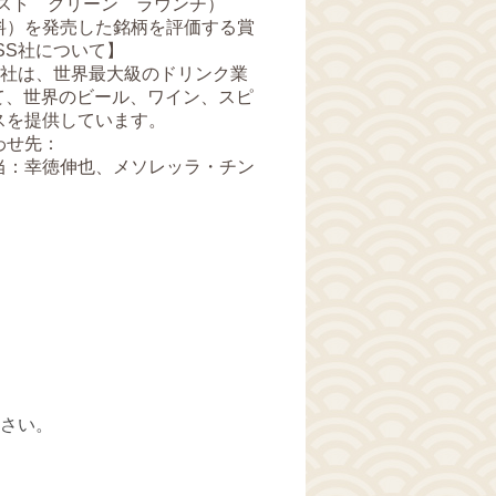
nch（ベスト グリーン ラウンチ）
料）を発売した銘柄を評価する賞
NESS社について】
INESS社は、世界最大級のドリンク業
て、世界のビール、ワイン、スピ
スを提供しています。
わせ先：
当：幸徳伸也、メソレッラ・チン
さい。