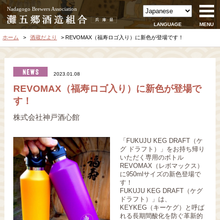
Nadagogo Brewers Association
LANGUAGE
MENU
ホーム
酒蔵だより
REVOMAX（福寿ロゴ入り）に新色が登場です！
2023.01.08
REVOMAX（福寿ロゴ入り）に新色が登場で
す！
株式会社神戸酒心館
「FUKUJU KEG DRAFT（ケ
グ ドラフト）」をお持ち帰り
いただく専用のボトル
REVOMAX（レボマックス）
に950mlサイズの新色登場で
す！
FUKUJU KEG DRAFT（ケグ
ドラフト）」は、
KEYKEG（キーケグ）と呼ば
れる長期間酸化を防ぐ革新的