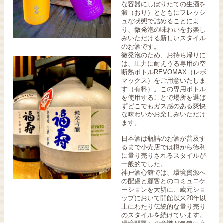
な容器にしぼりたての生酒を
澱（おり）とともにフレッシ
ュな状態で詰めることによ
り、微発泡の味わいをお楽し
みいただける新しいスタイル
のお酒です。
微発泡のため、お持ち帰りに
は、圧力に耐えうる専用の空
断熱ボトルREVOMAX（レボ
マックス）をご用意いたしま
す（有料）。この専用ボトル
を使用することで場所を選ば
ずどこでもガス感のある爽快
な味わいがお楽しみいただけ
ます。
日本酒は瓶詰のお酒が普及す
るまで小売店では樽から徳利
に量り売りされるスタイルが
一般的でした。
神戸酒心館では、環境資源へ
の配慮と顧客とのコミュニケ
ーションを大切に、蔵元ショ
ップにおいて開館以来20年以
上にわたり伝統的な量り売り
のスタイルを続けています。