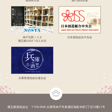
灘酒研究会
灘の酒用語集
神戸北野ノスタ
日本酒造組合中央会
灘五郷SAKE VILLAGE
兵庫県酒造組合連合会
灘五郷酒造組合 〒658-0046 兵庫県神戸市東灘区御影本町5丁目10番11号