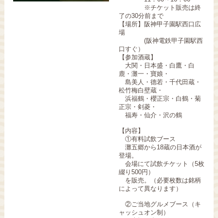
※チケット販売は終
了の30分前まで
【場所】阪神甲子園駅西口広
場
(阪神電鉄甲子園駅西
口すぐ）
【参加酒蔵】
大関・日本盛・白鷹・白
鹿・灘一・寶娘・
島美人・德若・千代田蔵・
松竹梅白壁蔵・
浜福鶴・櫻正宗・白鶴・菊
正宗・剣菱・
福寿・仙介・沢の鶴
【内容】
①有料試飲ブース
灘五郷から18蔵の日本酒が
登場。
会場にて試飲チケット（5枚
綴り500円）
を販売。（必要枚数は銘柄
によって異なります）
②ご当地グルメブース（キ
ャッシュオン制）