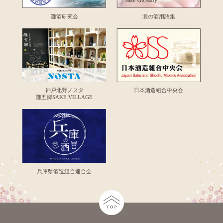
灘酒研究会
灘の酒用語集
神戸北野ノスタ
日本酒造組合中央会
灘五郷SAKE VILLAGE
兵庫県酒造組合連合会