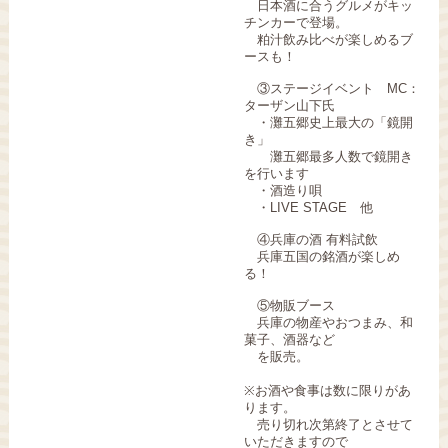
日本酒に合うグルメがキッ
チンカーで登場。
粕汁飲み比べが楽しめるブ
ースも！
③ステージイベント MC：
ターザン山下氏
・灘五郷史上最大の「鏡開
き」
灘五郷最多人数で鏡開き
を行います
・酒造り唄
・LIVE STAGE 他
④兵庫の酒 有料試飲
兵庫五国の銘酒が楽しめ
る！
⑤物販ブース
兵庫の物産やおつまみ、和
菓子、酒器など
を販売。
※お酒や食事は数に限りがあ
ります。
売り切れ次第終了とさせて
いただきますので