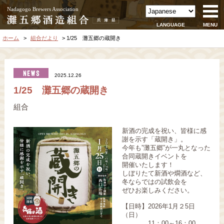
Nadagogo Brewers Association
LANGUAGE
MENU
ホーム
組合だより
1/25 灘五郷の蔵開き
2025.12.26
1/25 灘五郷の蔵開き
組合
新酒の完成を祝い、皆様に感
謝を示す「蔵開き」。
今年も”灘五郷”が一丸となった
合同蔵開きイベントを
開催いたします！
しぼりたて新酒や燗酒など、
冬ならではの試飲会を
ぜひお楽しみください。
【日時】2026年1月２5日
（日）
11：00～16：00