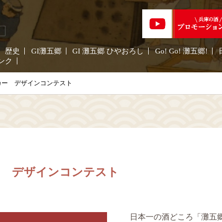
歴史
GI灘五郷
GI 灘五郷 ひやおろし
Go! Go! 灘五郷!
ンク
カー デザインコンテスト
ー デザインコンテスト
日本一の酒どころ「灘五