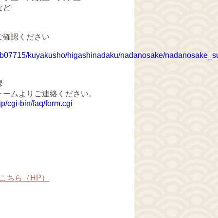
ど
ご確認ください
.jp/b07715/kuyakusho/higashinadaku/nadanosake/nadanosake_s
課
ームよりご連絡ください。
jp/cgi-bin/faq/form.cgi
こちら（HP）