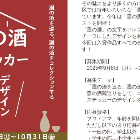
その魅力をより多くの方
区では毎年いろいろな「
ています。今年は「灘の
ストを開催！
「灘の酒」の文字をアレ
チーフにしたデザインを
今回は入賞作品すべての
す！
【募集期間】
2025年9月8日（月）～
【募集テーマ】
「灘の酒を巡る、灘の酒
灘の酒蔵巡りをして、コ
ステッカーのデザイン
【応募資格】
プロ・アマ、年齢を問わ
ただし以下の通り応募枠
・一般の部…学生以外
・学生の部…小学生・中