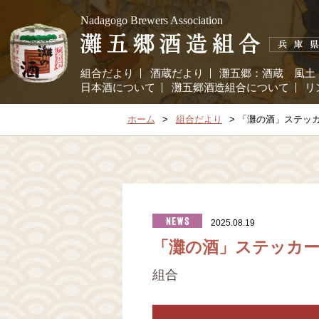
Nadagogo Brewers Association
組合だより
酒蔵だより
灘五郷：
酒蔵
風土
日本酒について
灘五郷酒造組合について
リ
ホーム
組合だより
「灘の酒」ステッ
2025.08.19
「灘の酒」ステッカ
組合