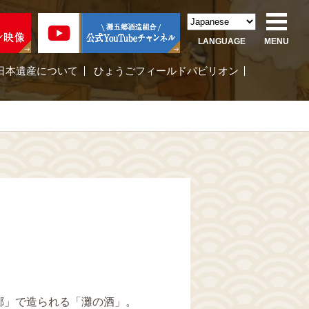
LANGUAGE
MENU
日本遺産について
ひょうごフィールドパビリオン
郷」で造られる「灘の酒」。