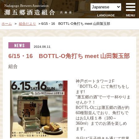
Nadagogo Brewers Association
LANGUAGE
MENU
ホーム
組合だより
6/15・16 BOTTL-O角打ち meet 山田製玉部
2024.06.11
6/15・16 BOTTL-O角打ち meet 山田製玉部
組合
神戸ポートタワー２F
「BOTTL-O」にて角打ちをし
ます!
”灘五郷の酒”で一寸一杯やりま
せんか？！
BOTTL-Oには灘五郷の酒が約
60種類並んでおり、角打ちで
はお1人様１本（180～
360ml）までのお酒を楽しめ
ます。
当日は“玉子焼きを通じて世界