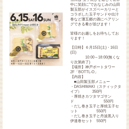
中に笑顔に”でおなじみの山田
製玉部がイスズベーカリーと
コラボした玉子サンドや出汁
巻など灘五郷の酒にペアリン
グできる肴が並びます！
皆様のお越しをお待ちしてお
ります！
【日時】６月15日(土)・16日
(日)
10:00～18:00(無くな
り次第終了)
【場所】神戸ポートタワー
2F「BOTTL-O」
【内容】
■山田製玉部メニュー
・DASHIMAKI（スティックタ
イプ） 350円
・厚焼きカツタマゴサン
ド 550円
・だし巻き玉子と厚焼玉子セ
ット 550円
・だし巻き玉子と丹波黒入り
伊達巻セット 550円