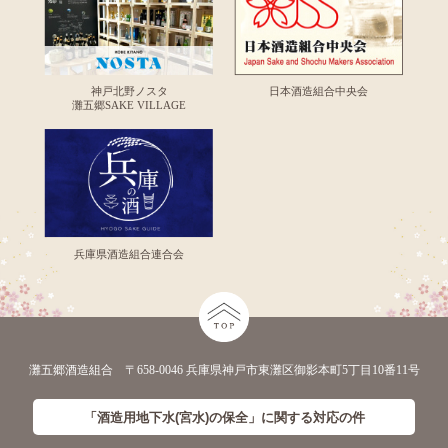
神戸北野ノスタ
日本酒造組合中央会
灘五郷SAKE VILLAGE
兵庫県酒造組合連合会
灘五郷酒造組合 〒658-0046 兵庫県神戸市東灘区御影本町5丁目10番11号
「酒造用地下水(宮水)の保全」に
関する対応の件