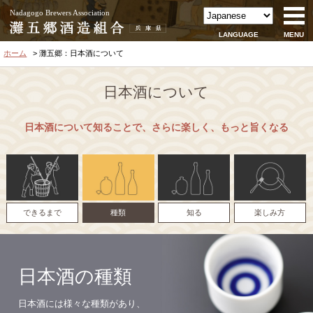
Nadagogo Brewers Association
LANGUAGE
MENU
ホーム
灘五郷：日本酒について
日本酒について
日本酒について知ることで、さらに楽しく、もっと旨くなる
できるまで
種類
知る
楽しみ方
日本酒の種類
日本酒には様々な種類があり、