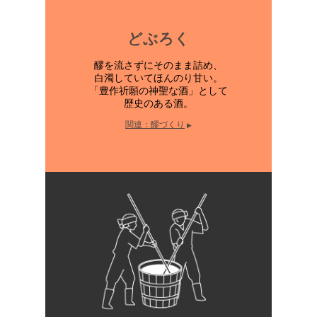
どぶろく
醪を流さずにそのまま詰め、
白濁していてほんのり甘い。
「豊作祈願の神聖な酒」として
歴史のある酒。
関連：醪づくり
▶