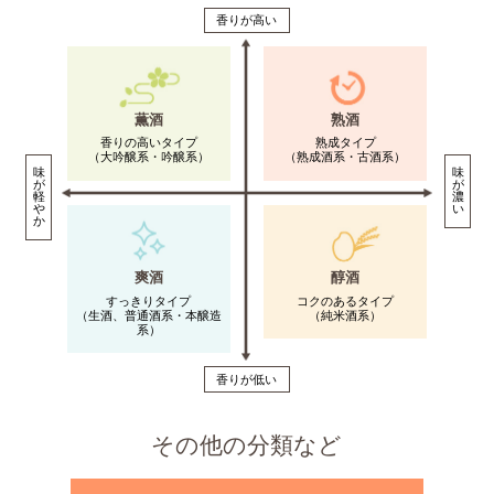
香りが高い
薫酒
熟酒
香りの高いタイプ
熟成タイプ
（大吟醸系・吟醸系）
（熟成酒系・古酒系）
味
味
が
が
軽
濃
や
い
か
爽酒
醇酒
すっきりタイプ
コクのあるタイプ
（生酒、普通酒系・本醸造
（純米酒系）
系）
香りが低い
その他の分類など