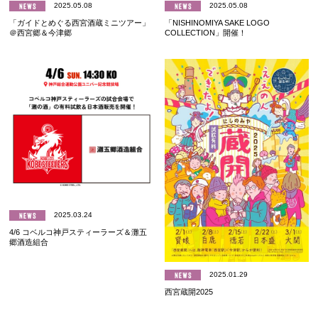
2025.05.08
2025.05.08
「ガイドとめぐる西宮酒蔵ミニツアー」
「NISHINOMIYA SAKE LOGO
＠西宮郷＆今津郷
COLLECTION」開催！
2025.03.24
4/6 コベルコ神戸スティーラーズ＆灘五
郷酒造組合
2025.01.29
西宮蔵開2025