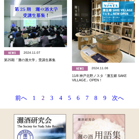
2024.11.07
第25期「灘の酒大学」受講生募集
2024.11.06
11/8 神戸北野ノスタ「灘五郷 SAKE
VILLAGE」OPEN！
前へ
1
2
3
4
5
6
7
8
9
次へ